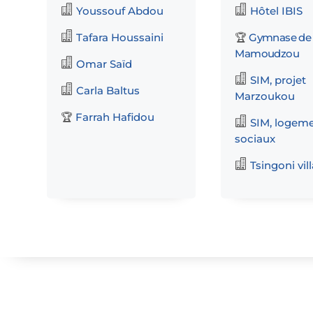


Youssouf Abdou
Hôtel IBIS

Tafara Houssaini
Gymnase de
🏆
Mamoudzou

Omar Saïd

SIM, projet

Carla Baltus
Marzoukou
Farrah Hafidou
🏆

SIM, logem
sociaux

Tsingoni vil