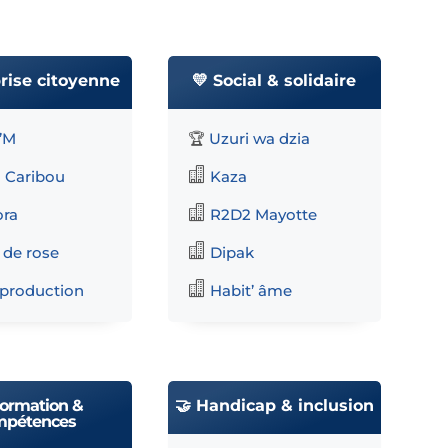
rise citoyenne
💛 Social & solidaire
’M
Uzuri wa dzia
🏆

 Caribou
Kaza

ra
R2D2 Mayotte

 de rose
Dipak

production
Habit’ âme
Formation &
🤝 Handicap & inclusion
mpétences