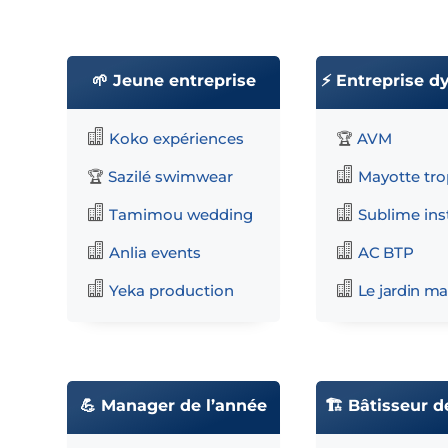
🌱 Jeune entreprise
⚡ Entreprise 

Koko expériences
AVM
🏆

Sazilé swimwear
Mayotte tro
🏆


Tamimou wedding
Sublime inst


Anlia events
AC BTP


Yeka production
Le jardin m
💪 Manager de l’année
🏗️ Bâtisseur d