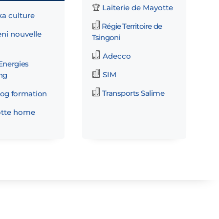
Laiterie de Mayotte
🏆
 culture

Régie Territoire de
i nouvelle
Tsingoni

Adecco
Energies

SIM
ng

Transports Salime
og formation
tte home