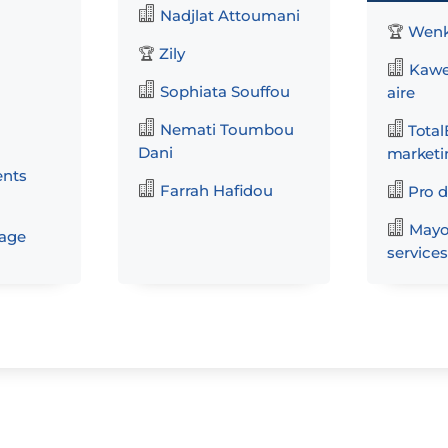

Nadjlat Attoumani
Wenka
🏆
Zily
🏆

Kawen

Sophiata Souffou
aire


Nemati Toumbou
Total
Dani
marketi
ents


Farrah Hafidou
Pro d

Mayo
lage
services