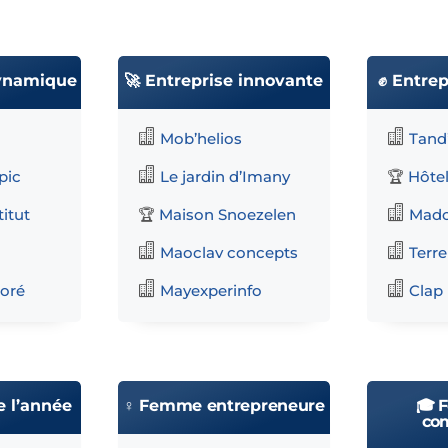
dynamique
🚀 Entreprise innovante
✊ Entrep


Mob’helios
Tand

pic
Le jardin d’Imany
Hôtel
🏆

itut
Maison Snoezelen
Mado
🏆


Maoclav concepts
Terre


aoré
Mayexperinfo
Clap 
e l’année
♀️ Femme entrepreneure
🎓 
co